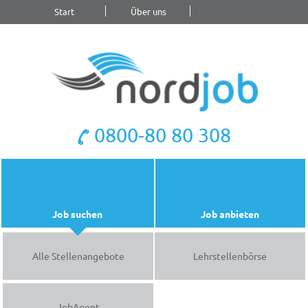
Start
Über uns
Blog
Kontakt
0800-80 80 308
Job suchen
Job anbieten
Alle Stellenangebote
Lehrstellenbörse
JobAgent