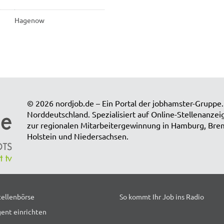
Hagenow
© 2026 nordjob.de – Ein Portal der jobhamster-Gruppe. 
Norddeutschland. Spezialisiert auf Online-Stellenanze
zur regionalen Mitarbeitergewinnung in Hamburg, Br
Holstein und Niedersachsen.
tellenbörse
So kommt Ihr Job ins Radio
ent einrichten