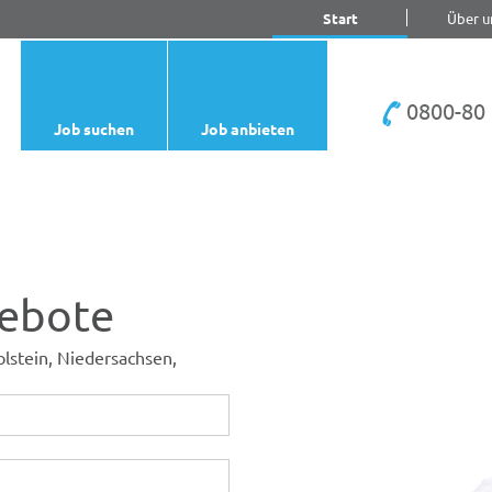
Start
Über u
0800-80 
Job suchen
Job anbieten
gebote
lstein, Niedersachsen,